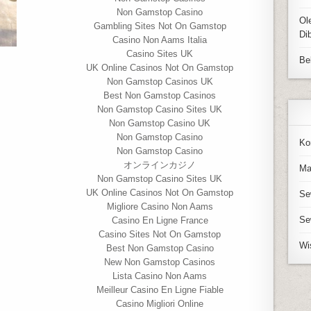
Non Gamstop Casino
Ol
Gambling Sites Not On Gamstop
Dib
Casino Non Aams Italia
Casino Sites UK
Be
UK Online Casinos Not On Gamstop
Non Gamstop Casinos UK
Best Non Gamstop Casinos
Non Gamstop Casino Sites UK
Non Gamstop Casino UK
Non Gamstop Casino
Ko
Non Gamstop Casino
オンラインカジノ
Ma
Non Gamstop Casino Sites UK
UK Online Casinos Not On Gamstop
Se
Migliore Casino Non Aams
Se
Casino En Ligne France
Casino Sites Not On Gamstop
Wi
Best Non Gamstop Casino
New Non Gamstop Casinos
Lista Casino Non Aams
Meilleur Casino En Ligne Fiable
Casino Migliori Online