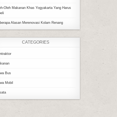
eh-Oleh Makanan Khas Yogyakarta Yang Harus
eli
berapa Alasan Merenovasi Kolam Renang
CATEGORIES
ntraktor
kanan
wa Bus
wa Mobil
sata